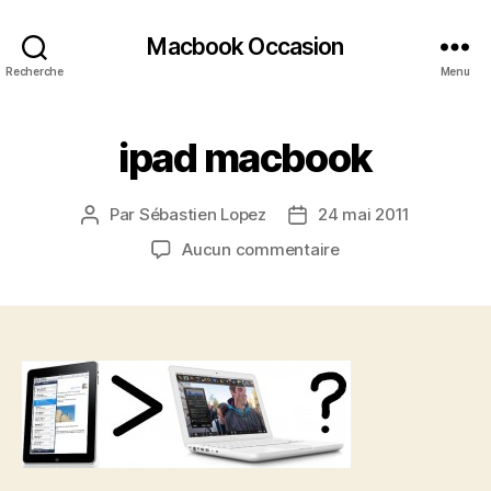
Macbook Occasion
Recherche
Menu
ipad macbook
Par
Sébastien Lopez
24 mai 2011
Auteur
Date
de
de
sur
Aucun commentaire
l’article
l’article
ipad
macbook