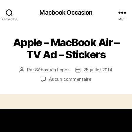
Macbook Occasion
Recherche
Menu
Apple – MacBook Air –
TV Ad – Stickers
Par
Sébastien Lopez
25 juillet 2014
Auteur
Date
de
de
sur
Aucun commentaire
l’article
l’article
Apple
–
MacBook
Air
–
L
TV
e
Ad
c
–