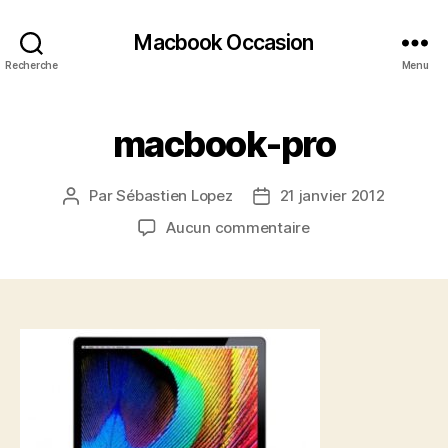
Macbook Occasion
Recherche
Menu
macbook-pro
Par
Sébastien Lopez
21 janvier 2012
Auteur
Date
de
de
sur
Aucun commentaire
l’article
l’article
macbook-
pro