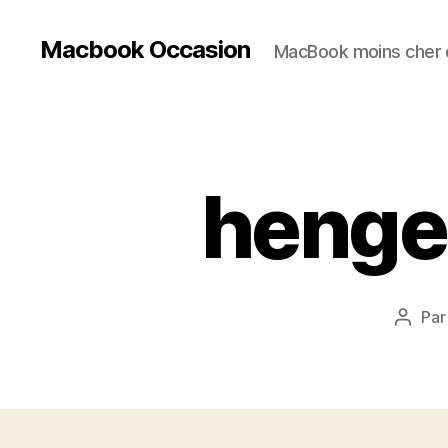
Macbook Occasion
MacBook moins cher e
henge
Pa
Auteu
de
l’artic