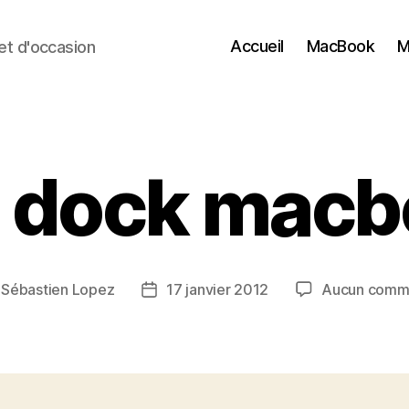
Accueil
MacBook
M
t d'occasion
 dock macbo
r
Sébastien Lopez
17 janvier 2012
Aucun comm
r
Date
de
le
l’article