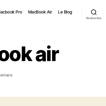
acbook Pro
MacBook Air
Le Blog
Recherche
ok air
sur
entaire
henge
dock
macbook
air