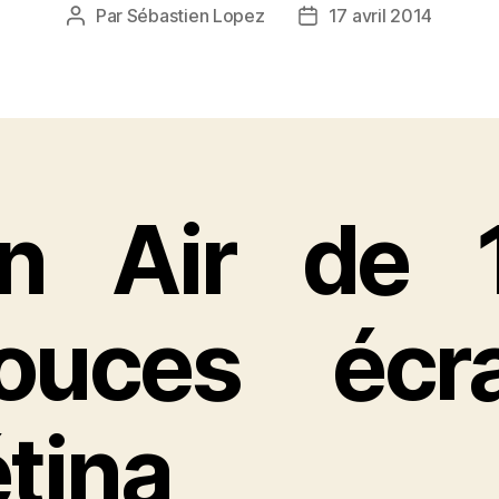
Par
Sébastien Lopez
17 avril 2014
Auteur
Date
de
de
l’article
l’article
n Air de 
ouces écr
rétina 