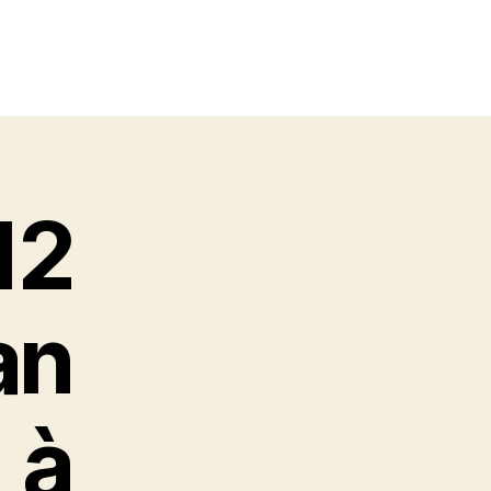
12
an
à