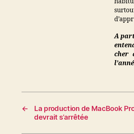
habit
surto
d’appr
A par
enten
cher 
l’anné
←
La production de MacBook Pro 
devrait s’arrêtée