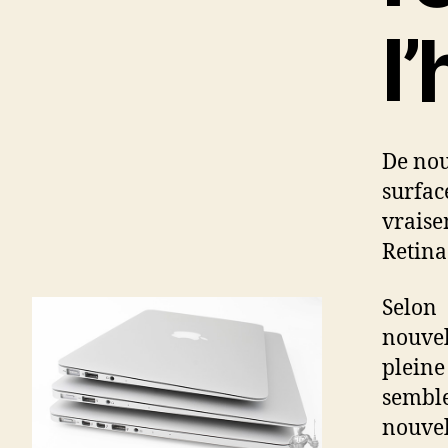
l
De nou
surfa
vraise
Retina
Selon 
nouvel
pleine
semble
nouvel