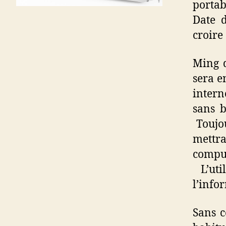
portab
Date 
croire
Ming 
sera e
intern
sans 
Toujou
mettr
comput
L’uti
l’info
Sans c