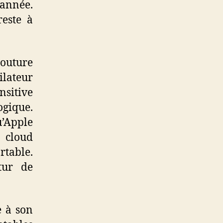
’année.
este à
outure
ilateur
nsitive
gique.
u’Apple
 cloud
rtable.
tur de
e à son