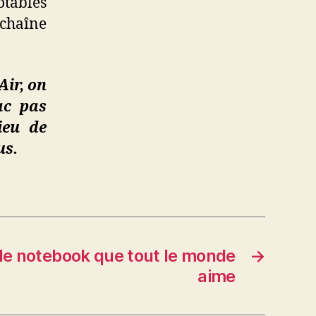
tables
chaîne
ir, on
ac pas
ieu de
ous.
 le notebook que tout le monde
→
aime