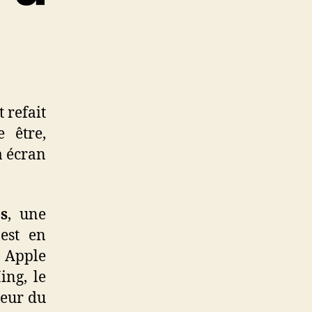
 refait
 être,
à écran
s
, une
 est en
t Apple
ing, le
teur du